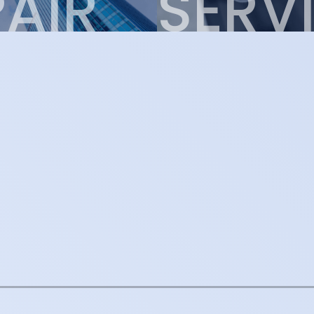
AIR
SERV